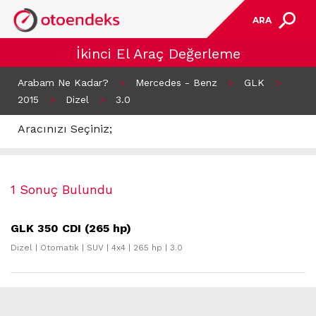
ARA
İkinci El Araç Değerleme
Arabam Ne Kadar?
>
Mercedes - Benz
>
GLK
>
2015
>
Dizel
>
3.0
Aracınızı Seçiniz;
1 Sonuç Bulundu
GLK 350 CDI (265 hp)
Dizel | Otomatik | SUV | 4x4 | 265 hp | 3.0