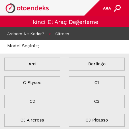
ARA
İkinci El Araç Değerleme
Arabam Ne Kadar?
>
Citroen
Model Seçiniz;
Ami
Berlingo
C Elysee
C1
C2
C3
C3 Aircross
C3 Picasso