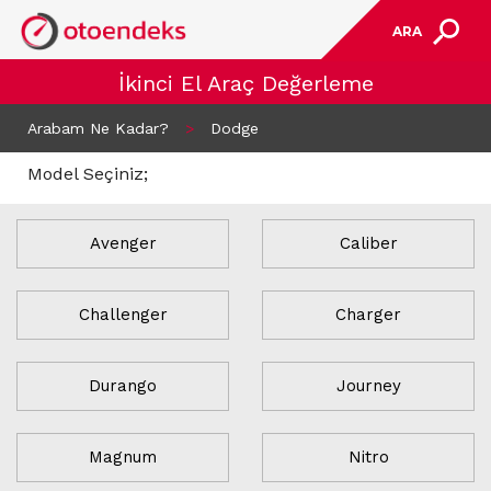
ARA
İkinci El Araç Değerleme
Arabam Ne Kadar?
>
Dodge
Model Seçiniz;
Avenger
Caliber
Challenger
Charger
Durango
Journey
Magnum
Nitro