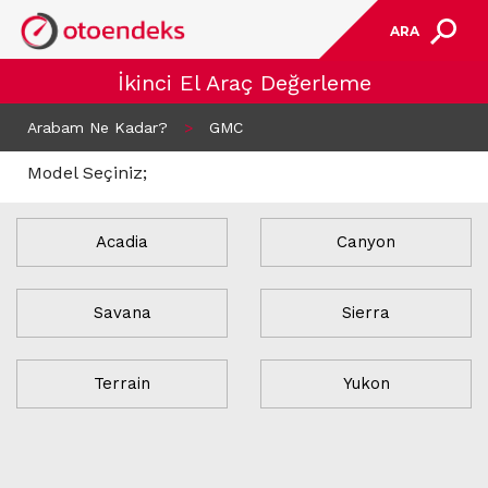
ARA
İkinci El Araç Değerleme
Arabam Ne Kadar?
>
GMC
Model Seçiniz;
Acadia
Canyon
Savana
Sierra
Terrain
Yukon