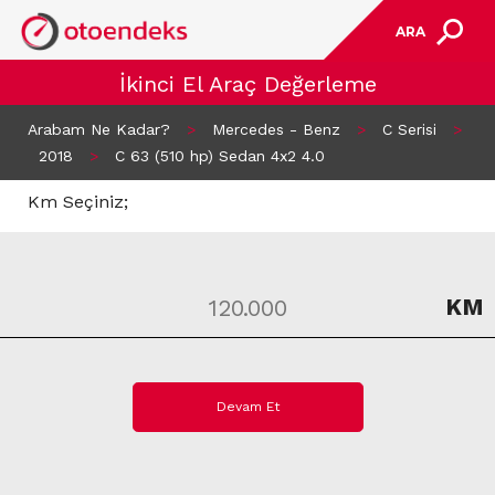
ARA
İkinci El Araç Değerleme
Arabam Ne Kadar?
>
Mercedes - Benz
>
C Serisi
>
2018
>
C 63 (510 hp) Sedan 4x2 4.0
Km Seçiniz;
KM
Devam Et