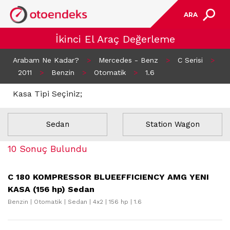
ARA
İkinci El Araç Değerleme
Arabam Ne Kadar?
>
Mercedes - Benz
>
C Serisi
>
2011
>
Benzin
>
Otomatik
>
1.6
Kasa Tipi Seçiniz;
Sedan
Station Wagon
10 Sonuç Bulundu
C 180 KOMPRESSOR BLUEEFFICIENCY AMG YENI
KASA (156 hp) Sedan
Benzin | Otomatik | Sedan | 4x2 | 156 hp | 1.6