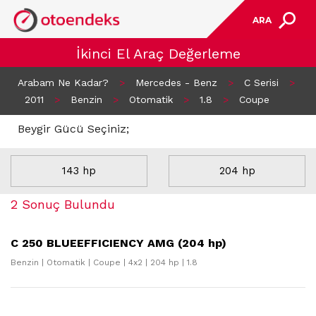
ARA
İkinci El Araç Değerleme
Arabam Ne Kadar?
>
Mercedes - Benz
>
C Serisi
>
2011
>
Benzin
>
Otomatik
>
1.8
>
Coupe
Beygir Gücü Seçiniz;
143 hp
204 hp
2 Sonuç Bulundu
C 250 BLUEEFFICIENCY AMG (204 hp)
Benzin | Otomatik | Coupe | 4x2 | 204 hp | 1.8