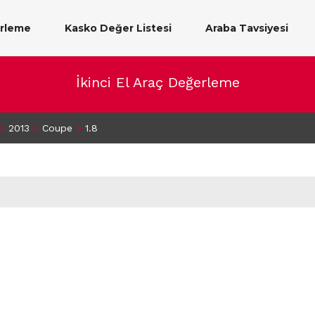
erleme
Kasko Değer Listesi
Araba Tavsiyesi
İkinci El Araç Değerleme
>
2013
>
Coupe
>
1.8