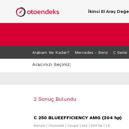
İkinci El Araç Değ
Arabam Ne Kadar?
>
Mercedes - Benz
>
C Serisi
Aracınızı Seçiniz;
2 Sonuç Bulundu
C 250 BLUEEFFICIENCY AMG (204 hp)
Benzin | Otomatik | Coupe | 4x2 | 204 hp | 1.8