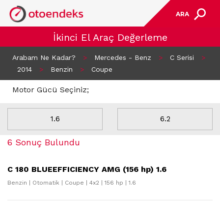
ARA
İkinci El Araç Değerleme
Arabam Ne Kadar?
>
Mercedes - Benz
>
C Serisi
>
2014
>
Benzin
>
Coupe
Motor Gücü Seçiniz;
1.6
6.2
6 Sonuç Bulundu
C 180 BLUEEFFICIENCY AMG (156 hp) 1.6
Benzin | Otomatik | Coupe | 4x2 | 156 hp | 1.6