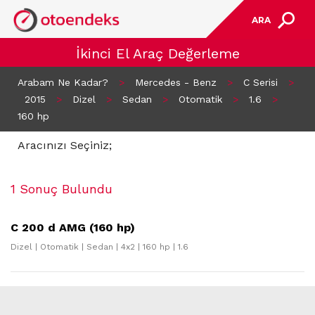
ARA
İkinci El Araç Değerleme
Arabam Ne Kadar?
>
Mercedes - Benz
>
C Serisi
>
2015
>
Dizel
>
Sedan
>
Otomatik
>
1.6
>
160 hp
Aracınızı Seçiniz;
1 Sonuç Bulundu
C 200 d AMG (160 hp)
Dizel | Otomatik | Sedan | 4x2 | 160 hp | 1.6