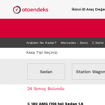
İkinci El Araç Değ
Arabam Ne Kadar?
>
Mercedes - Benz
>
C Serisi
Kasa Tipi Seçiniz;
Sedan
Station Wago
24 Sonuç Bulundu
C 180 AMG (156 hp) Sedan 1.6