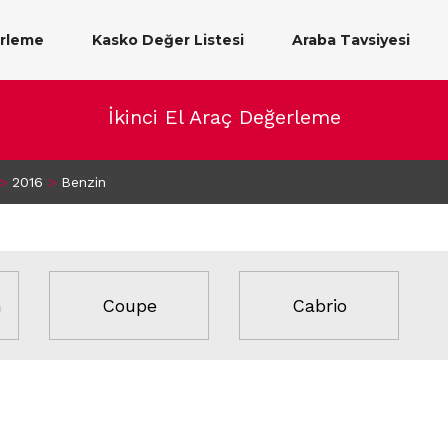
erleme
Kasko Değer Listesi
Araba Tavsiyesi
İkinci El Araç Değerleme
>
2016
>
Benzin
n
Coupe
Cabrio