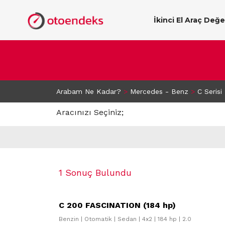
İkinci El Araç Değ
Arabam Ne Kadar?
>
Mercedes - Benz
>
C Serisi
Aracınızı Seçiniz;
1 Sonuç Bulundu
C 200 FASCINATION (184 hp)
Benzin | Otomatik | Sedan | 4x2 | 184 hp | 2.0