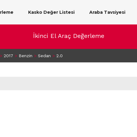
erleme
Kasko Değer Listesi
Araba Tavsiyesi
İkinci El Araç Değerleme
>
2017
>
Benzin
>
Sedan
>
2.0