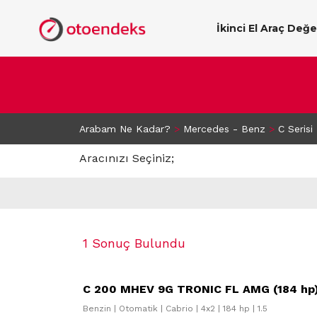
İkinci El Araç Değ
Arabam Ne Kadar?
>
Mercedes - Benz
>
C Serisi
Aracınızı Seçiniz;
1 Sonuç Bulundu
C 200 MHEV 9G TRONIC FL AMG (184 hp
Benzin | Otomatik | Cabrio | 4x2 | 184 hp | 1.5