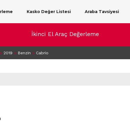
erleme
Kasko Değer Listesi
Araba Tavsiyesi
İkinci El Araç Değerleme
>
2019
>
Benzin
>
Cabrio
)