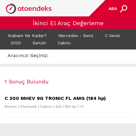
ARA
İkinci El Araç Değerleme
Arabam Ne Kadar?
>
Mercedes - Benz
>
C Serisi
>
2020
>
Benzin
>
Cabrio
Aracınızı Seçiniz;
1 Sonuç Bulundu
C 200 MHEV 9G TRONIC FL AMG (184 hp)
Benzin | Otomatik | Cabrio | 4x2 | 184 hp | 1.5