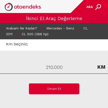
ARA
İkinci El Araç Değerleme
Arabam Ne Kadar?
>
Mercedes - Benz
>
CL
>
2011
>
CL 500 (388 hp)
Km Seçiniz;
KM
Devam Et