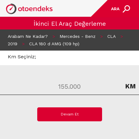
ARA
İkinci El Araç Değerleme
Arabam Ne Kadar?
>
Mercedes - Benz
>
CLA
>
2019
>
CLA 180 d AMG (109 hp)
Km Seçiniz;
KM
Devam Et