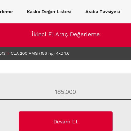
erleme
Kasko Değer Listesi
Araba Tavsiyesi
İkinci El Araç Değerleme
013
>
CLA 200 AMG (156 hp) 4x2 1.6
Devam Et