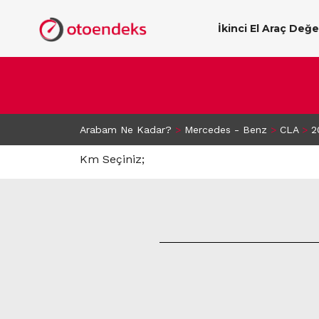
İkinci El Araç Değ
Arabam Ne Kadar?
>
Mercedes - Benz
>
CLA
>
2
Km Seçiniz;