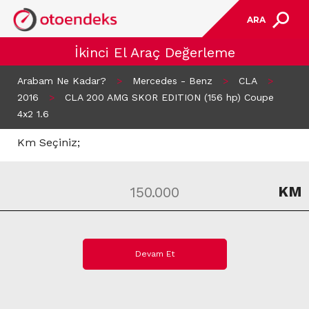
ARA
İkinci El Araç Değerleme
Arabam Ne Kadar?
>
Mercedes - Benz
>
CLA
>
2016
>
CLA 200 AMG SKOR EDITION (156 hp) Coupe
4x2 1.6
Km Seçiniz;
KM
Devam Et