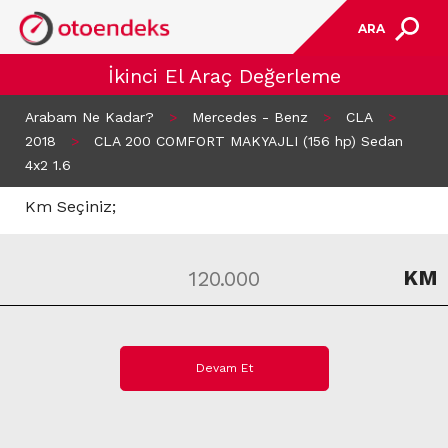
ARA
İkinci El Araç Değerleme
Arabam Ne Kadar?
>
Mercedes - Benz
>
CLA
>
2018
>
CLA 200 COMFORT MAKYAJLI (156 hp) Sedan
4x2 1.6
Km Seçiniz;
KM
Devam Et