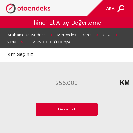
ARA
İkinci El Araç Değerleme
Arabam Ne Kadar?
>
Mercedes - Benz
>
CLA
>
2013
>
CLA 220 CDI (170 hp)
Km Seçiniz;
KM
Devam Et