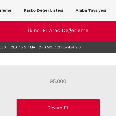
erleme
Kasko Değer Listesi
Araba Tavsiyesi
İkinci El Araç Değerleme
020
>
CLA 45 S 4MATIC+ AMG (421 hp) 4x4 2.0
Devam Et