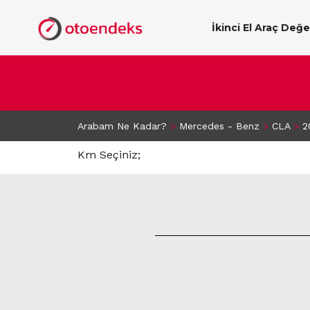
İkinci El Araç Değ
Arabam Ne Kadar?
>
Mercedes - Benz
>
CLA
>
2
Km Seçiniz;