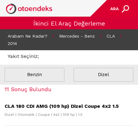
ARA
İkinci El Araç Değerleme
Arabam Ne Kadar?
>
Mercedes - Benz
>
CLA
>
2014
Yakıt Seçiniz;
Benzin
Dizel
11 Sonuç Bulundu
CLA 180 CDI AMG (109 hp) Dizel Coupe 4x2 1.5
Dizel | Otomatik | Coupe | 4x2 | 109 hp | 1.5