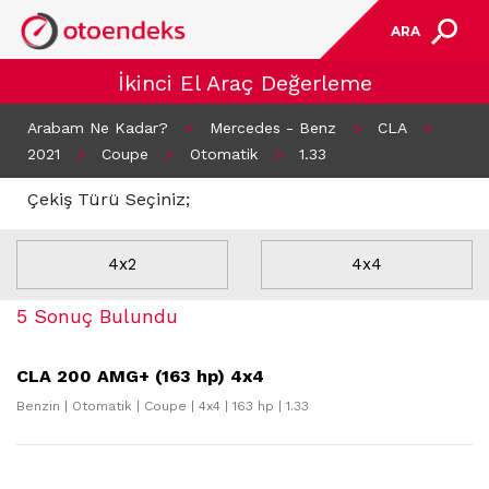
ARA
İkinci El Araç Değerleme
Arabam Ne Kadar?
>
Mercedes - Benz
>
CLA
>
2021
>
Coupe
>
Otomatik
>
1.33
Çekiş Türü Seçiniz;
4x2
4x4
5 Sonuç Bulundu
CLA 200 AMG+ (163 hp) 4x4
Benzin | Otomatik | Coupe | 4x4 | 163 hp | 1.33