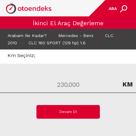
ARA
İkinci El Araç Değerleme
Arabam Ne Kadar?
>
Mercedes - Benz
>
CLC
>
2010
>
CLC 160 SPORT (129 hp) 1.6
Km Seçiniz;
KM
Devam Et