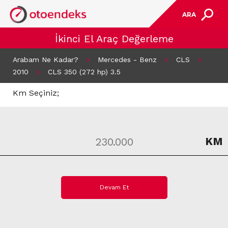
ARA
İkinci El Araç Değerleme
Arabam Ne Kadar?
>
Mercedes - Benz
>
CLS
>
2010
>
CLS 350 (272 hp) 3.5
Km Seçiniz;
KM
Devam Et