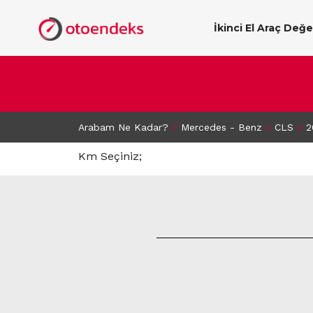
İkinci El Araç Değ
Arabam Ne Kadar?
>
Mercedes - Benz
>
CLS
>
2
Km Seçiniz;