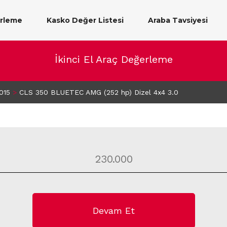
erleme
Kasko Değer Listesi
Araba Tavsiyesi
İkinci El Araç Değerleme
015
>
CLS 350 BLUETEC AMG (252 hp) Dizel 4x4 3.0
Devam Et