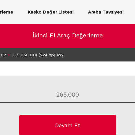
erleme
Kasko Değer Listesi
Araba Tavsiyesi
İkinci El Araç Değerleme
012
>
CLS 350 CDI (224 hp) 4x2
Devam Et