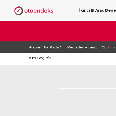
İkinci El Araç Değ
Arabam Ne Kadar?
>
Mercedes - Benz
>
CLS
>
2
Km Seçiniz;