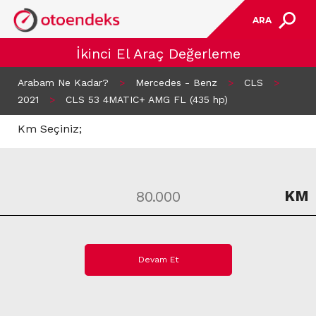
ARA
İkinci El Araç Değerleme
Arabam Ne Kadar?
>
Mercedes - Benz
>
CLS
>
2021
>
CLS 53 4MATIC+ AMG FL (435 hp)
Km Seçiniz;
KM
Devam Et