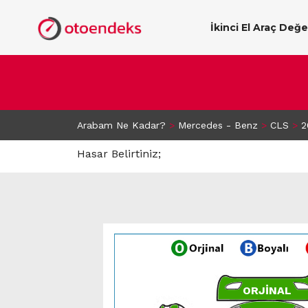
İkinci El Araç Değ
Arabam Ne Kadar?
>
Mercedes - Benz
>
CLS
>
2
Hasar Belirtiniz;
ORJİNAL