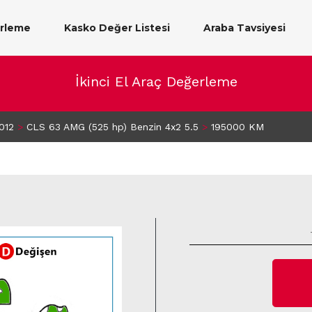
erleme
Kasko Değer Listesi
Araba Tavsiyesi
İkinci El Araç Değerleme
012
>
CLS 63 AMG (525 hp) Benzin 4x2 5.5
>
195000 KM