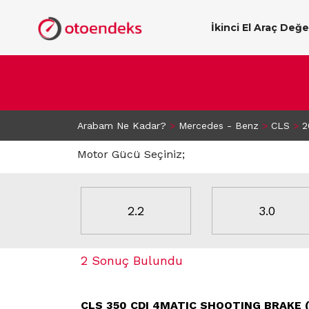
İkinci El Araç Değ
Arabam Ne Kadar?
>
Mercedes - Benz
>
CLS
>
2
Motor Gücü Seçiniz;
2.2
3.0
2 Sonuç Bulundu
CLS 350 CDI 4MATIC SHOOTING BRAKE (2