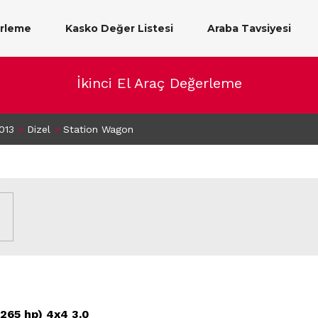
erleme
Kasko Değer Listesi
Araba Tavsiyesi
İkinci El Araç Değerleme
013
>
Dizel
>
Station Wagon
65 hp) 4x4 3.0