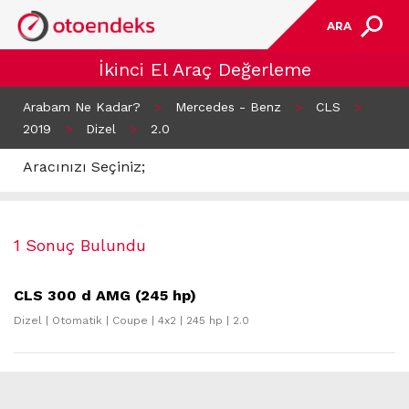
ARA
İkinci El Araç Değerleme
Arabam Ne Kadar?
>
Mercedes - Benz
>
CLS
>
2019
>
Dizel
>
2.0
Aracınızı Seçiniz;
1 Sonuç Bulundu
CLS 300 d AMG (245 hp)
Dizel | Otomatik | Coupe | 4x2 | 245 hp | 2.0