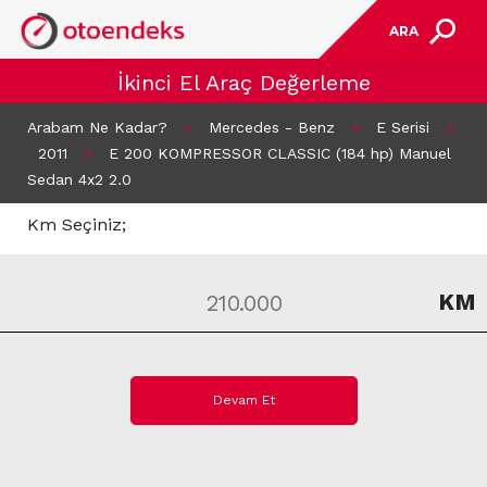
ARA
İkinci El Araç Değerleme
Arabam Ne Kadar?
>
Mercedes - Benz
>
E Serisi
>
2011
>
E 200 KOMPRESSOR CLASSIC (184 hp) Manuel
Sedan 4x2 2.0
Km Seçiniz;
KM
Devam Et