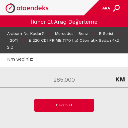
ARA
İkinci El Araç Değerleme
Arabam Ne Kadar?
>
Mercedes - Benz
>
E Serisi
>
2011
>
E 220 CDI PRIME (170 hp) Otomatik Sedan 4x2
2.2
Km Seçiniz;
KM
Devam Et