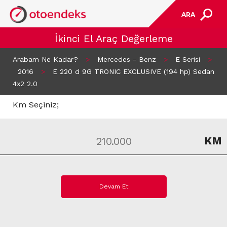
ARA
İkinci El Araç Değerleme
Arabam Ne Kadar?
>
Mercedes - Benz
>
E Serisi
>
2016
>
E 220 d 9G TRONIC EXCLUSIVE (194 hp) Sedan
4x2 2.0
Km Seçiniz;
KM
Devam Et