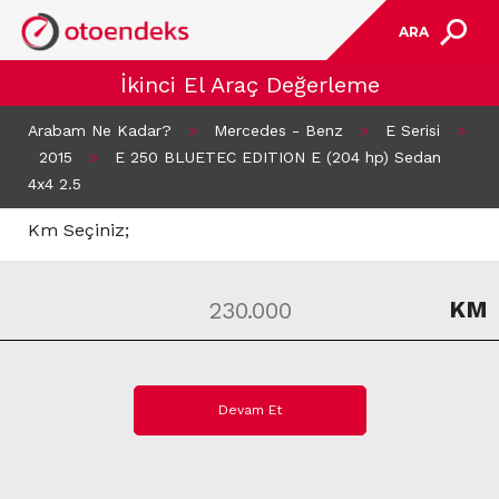
ARA
İkinci El Araç Değerleme
Arabam Ne Kadar?
>
Mercedes - Benz
>
E Serisi
>
2015
>
E 250 BLUETEC EDITION E (204 hp) Sedan
4x4 2.5
Km Seçiniz;
KM
Devam Et