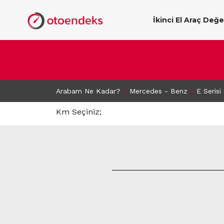
İkinci El Araç Değ
Arabam Ne Kadar?
>
Mercedes - Benz
>
E Serisi
Km Seçiniz;