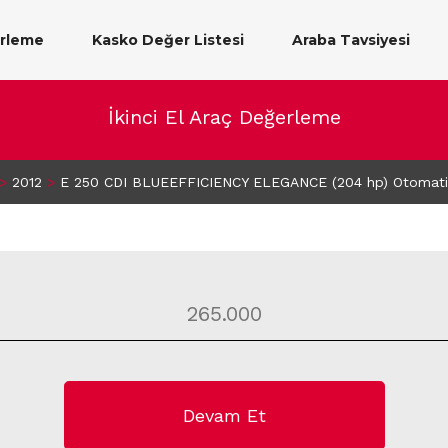
erleme
Kasko Değer Listesi
Araba Tavsiyesi
İkinci El Araç Değerleme
>
2012
>
E 250 CDI BLUEEFFICIENCY ELEGANCE (204 hp) Otomati
Devam Et