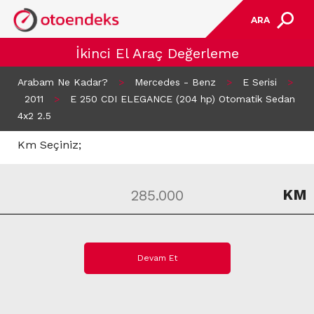
ARA
İkinci El Araç Değerleme
Arabam Ne Kadar?
>
Mercedes - Benz
>
E Serisi
>
2011
>
E 250 CDI ELEGANCE (204 hp) Otomatik Sedan
4x2 2.5
Km Seçiniz;
KM
Devam Et