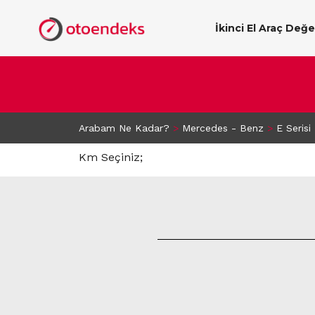
İkinci El Araç Değ
Arabam Ne Kadar?
>
Mercedes - Benz
>
E Serisi
Km Seçiniz;