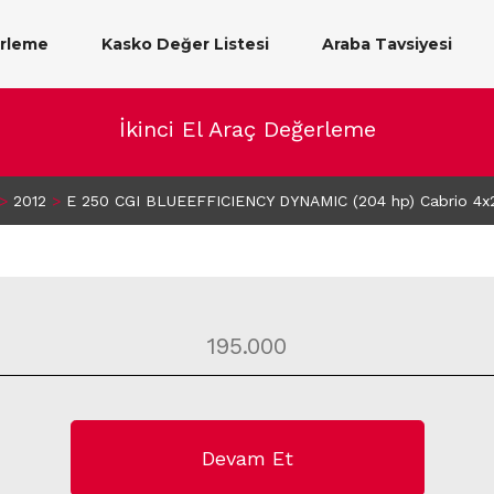
erleme
Kasko Değer Listesi
Araba Tavsiyesi
İkinci El Araç Değerleme
>
2012
>
E 250 CGI BLUEEFFICIENCY DYNAMIC (204 hp) Cabrio 4x2
Devam Et