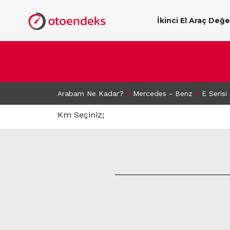
İkinci El Araç Değ
Arabam Ne Kadar?
>
Mercedes - Benz
>
E Serisi
Km Seçiniz;