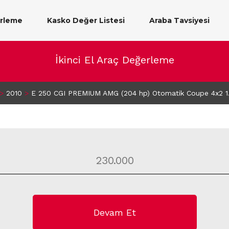
erleme
Kasko Değer Listesi
Araba Tavsiyesi
İkinci El Araç Değerleme
>
2010
>
E 250 CGI PREMIUM AMG (204 hp) Otomatik Coupe 4x2 1
Devam Et