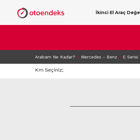
İkinci El Araç Değ
Arabam Ne Kadar?
>
Mercedes - Benz
>
E Serisi
Km Seçiniz;