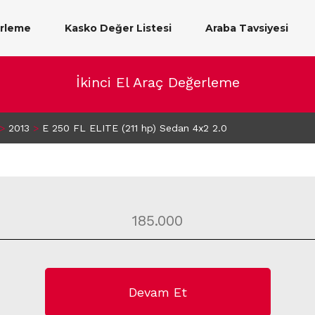
erleme
Kasko Değer Listesi
Araba Tavsiyesi
İkinci El Araç Değerleme
>
2013
>
E 250 FL ELITE (211 hp) Sedan 4x2 2.0
Devam Et