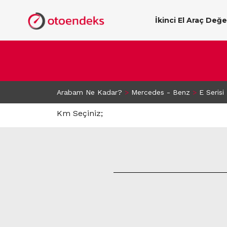
İkinci El Araç Değ
Arabam Ne Kadar?
>
Mercedes - Benz
>
E Serisi
Km Seçiniz;