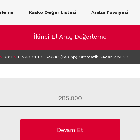
erleme
Kasko Değer Listesi
Araba Tavsiyesi
İkinci El Araç Değerleme
>
2011
>
E 280 CDI CLASSIC (190 hp) Otomatik Sedan 4x4 3.0
Devam Et