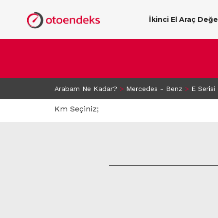
İkinci El Araç Değ
Arabam Ne Kadar?
>
Mercedes - Benz
>
E Serisi
Km Seçiniz;