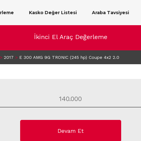
erleme
Kasko Değer Listesi
Araba Tavsiyesi
İkinci El Araç Değerleme
>
2017
>
E 300 AMG 9G TRONIC (245 hp) Coupe 4x2 2.0
Devam Et