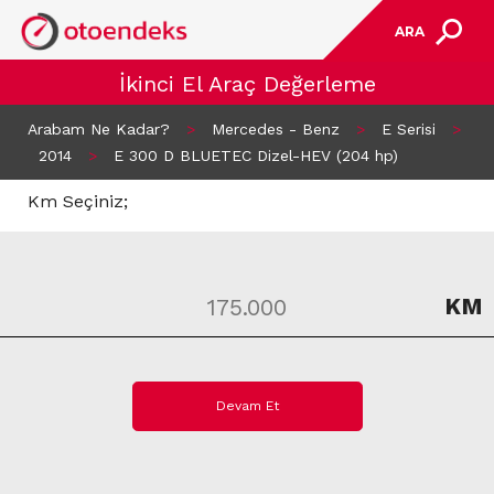
ARA
İkinci El Araç Değerleme
Arabam Ne Kadar?
>
Mercedes - Benz
>
E Serisi
>
2014
>
E 300 D BLUETEC Dizel-HEV (204 hp)
Km Seçiniz;
KM
Devam Et