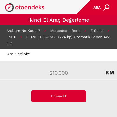
ARA
İkinci El Araç Değerleme
Arabam Ne Kadar?
>
Mercedes - Benz
>
E Serisi
>
2011
>
E 320 ELEGANCE (224 hp) Otomatik Sedan 4x2
3.2
Km Seçiniz;
KM
Devam Et