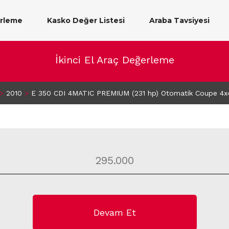
erleme
Kasko Değer Listesi
Araba Tavsiyesi
İkinci El Araç Değerleme
>
2010
>
E 350 CDI 4MATIC PREMIUM (231 hp) Otomatik Coupe 4x
Devam Et