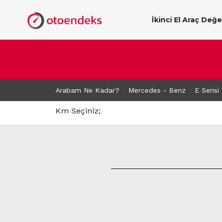
İkinci El Araç Değ
Arabam Ne Kadar?
>
Mercedes - Benz
>
E Serisi
Km Seçiniz;