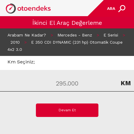
ARA
İkinci El Araç Değerleme
Arabam Ne Kadar?
>
Mercedes - Benz
>
E Serisi
>
2010
>
E 350 CDI DYNAMIC (231 hp) Otomatik Coupe
4x2 3.0
Km Seçiniz;
KM
Devam Et