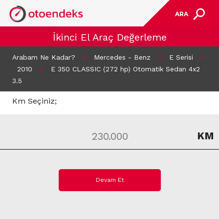
ARA
İkinci El Araç Değerleme
Arabam Ne Kadar?
>
Mercedes - Benz
>
E Serisi
>
2010
>
E 350 CLASSIC (272 hp) Otomatik Sedan 4x2
3.5
Km Seçiniz;
KM
Devam Et