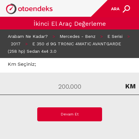
ARA
İkinci El Araç Değerleme
Arabam Ne Kadar?
>
Mercedes - Benz
>
E Serisi
>
2017
>
E 350 d 9G TRONIC 4MATIC AVANTGARDE
(258 hp) Sedan 4x4 3.0
Km Seçiniz;
KM
Devam Et