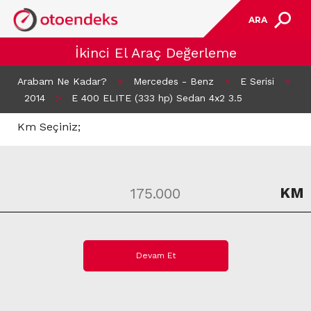
ARA
İkinci El Araç Değerleme
Arabam Ne Kadar?
>
Mercedes - Benz
>
E Serisi
>
2014
>
E 400 ELITE (333 hp) Sedan 4x2 3.5
Km Seçiniz;
KM
Devam Et