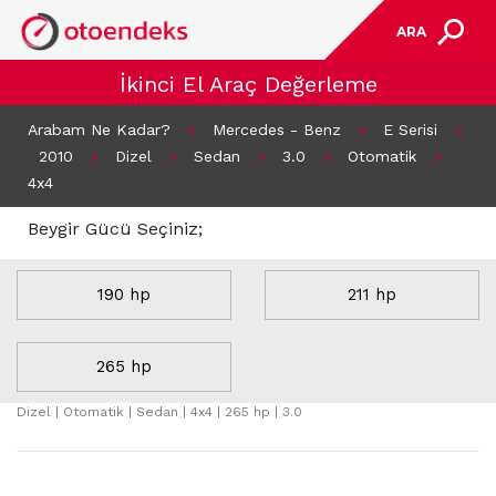
ARA
İkinci El Araç Değerleme
Arabam Ne Kadar?
>
Mercedes - Benz
>
E Serisi
>
2010
>
Dizel
>
Sedan
>
3.0
>
Otomatik
>
4x4
Beygir Gücü Seçiniz;
190 hp
211 hp
6 Sonuç Bulundu
265 hp
E 350 CDI PREMIUM (265 hp)
Dizel | Otomatik | Sedan | 4x4 | 265 hp | 3.0